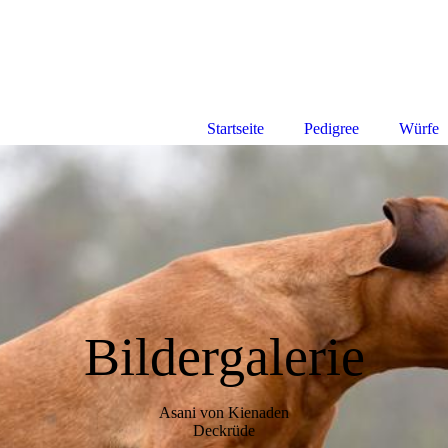
Startseite
Pedigree
Würfe
Bildergalerie
Asani von Kienaden
Deckrüde